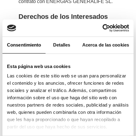
contrato con ENERGIAS GENERALIFE SL.
Derechos de los Interesados
Puede ejercer sus derechos mediante solicitud
escrita a la dirección postal indicada o al email
info@repsolbutanogranada.com, con el asunto:
Consentimiento
Detalles
Acerca de las cookies
«PROTECCIÓN DE DATOS: DERECHOS DE LOS
AFECTADOS».
Esta página web usa cookies
Derecho de acceso: conocer y obtener
Las cookies de este sitio web se usan para personalizar
información sobre sus datos personales.
el contenido y los anuncios, ofrecer funciones de redes
Derecho de rectificación o supresión: corregir
sociales y analizar el tráfico. Además, compartimos
errores y modificar datos inexactos.
información sobre el uso que haga del sitio web con
Derecho de cancelación: suprimir datos
nuestros partners de redes sociales, publicidad y análisis
inadecuados o excesivos.
web, quienes pueden combinarla con otra información
Derecho de oposición: impedir o cesar el
que les haya proporcionado o que hayan recopilado a
tratamiento.
partir del uso que haya hecho de sus servicios.
Limitación del tratamiento: marcar datos